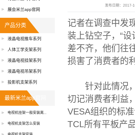
发布日期：
2017-1
展会米兰app官网
记者在调查中发
产品分类
装上钻空子，“设
液晶电视推车系列
差不齐，他们往往
人体工学支架系列
损害了消费者的
液晶电视挂架系列
液晶电视吊架系列
投影机支架系列
针对此情况，液
切记消费者利益
最新米兰app官网
VESA组织的标
电视机挂架一般安装离...
TCL所有平板产
电视机支架怎么安装
电视机支架安装