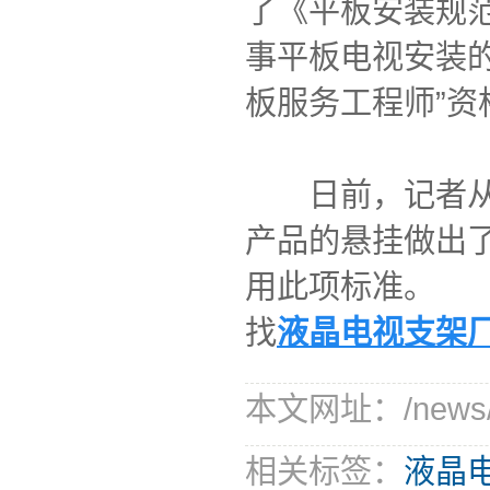
了《平板安装规
事平板电视安装
板服务工程师”
日前，记者从该
产品的悬挂做出
用此项标准。
找
液晶电视支架
本文网址：/news/3
相关标签：
液晶