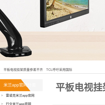
平板电视挂架质量参差不齐 TCL呼吁采用国际
VESA标准
平板电视挂
米兰app官网分类
雷诺克米兰app官网
行业米兰app官网