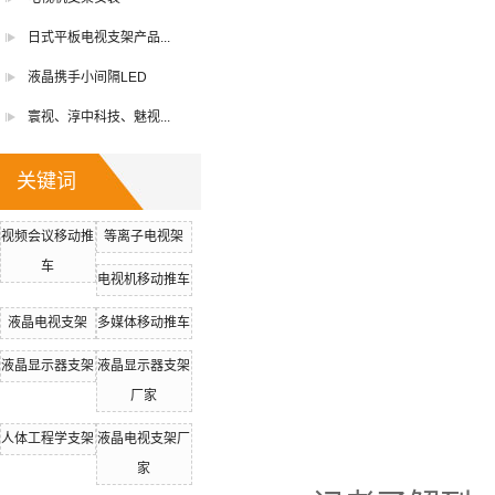
日式平板电视支架产品...
液晶携手小间隔LED
寰视、淳中科技、魅视...
关键词
视频会议移动推
等离子电视架
车
电视机移动推车
液晶电视支架
多媒体移动推车
液晶显示器支架
液晶显示器支架
厂家
人体工程学支架
液晶电视支架厂
家