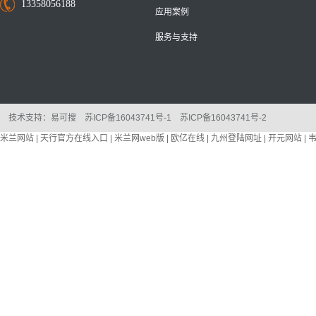
13358056188
应用案例
服务与支持
技术支持：
易可搜
苏ICP备16043741号-1
苏ICP备16043741号-2
米兰网站
|
天行官方在线入口
|
米兰网web版
|
欧亿在线
|
九州登陆网址
|
开元网站
|