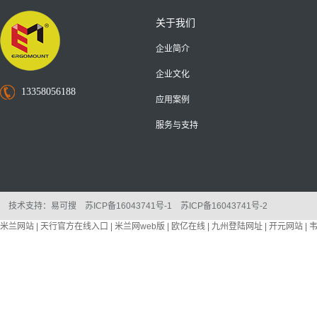
投影支架，可调高度，固定高度，
关于我们
钢材，铝合金材质，各种不同解决
方案供您选择
企业简介
企业文化
了解更多
13358056188
应用案例
服务与支持
技术支持：
易可搜
苏ICP备16043741号-1
苏ICP备16043741号-2
米兰网站
|
天行官方在线入口
|
米兰网web版
|
欧亿在线
|
九州登陆网址
|
开元网站
|