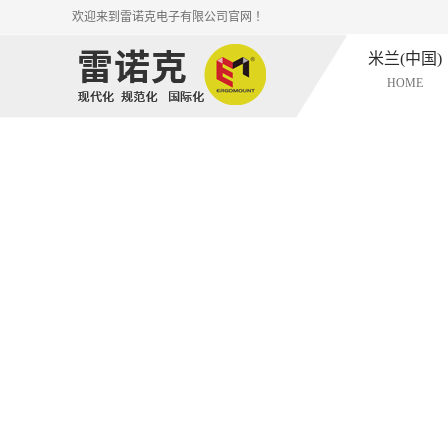
欢迎来到雷诺克电子有限公司官网 ！
米兰(中国)
HOME