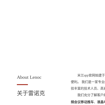
米兰app官网始建
About
Lenoc
便利。 我们是一家专
验丰富的技术人员、高
关于雷诺克
我们充分了解客户
频会议移动推车
、
液晶