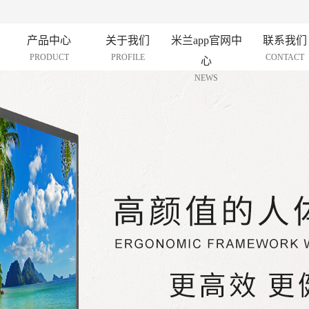
产品中心
关于我们
米兰app官网中
联系我们
PRODUCT
PROFILE
CONTACT
心
NEWS
崇左液晶电视推车
企业简介
雷诺克米兰app官网
崇左人体工学支架
系列
企业文化
行业米兰app官网
崇左液晶电视挂架
系列
应用案例
展会米兰app官网
崇左液晶电视吊架
系列
服务与支持
崇左投影机支架系
系列
列