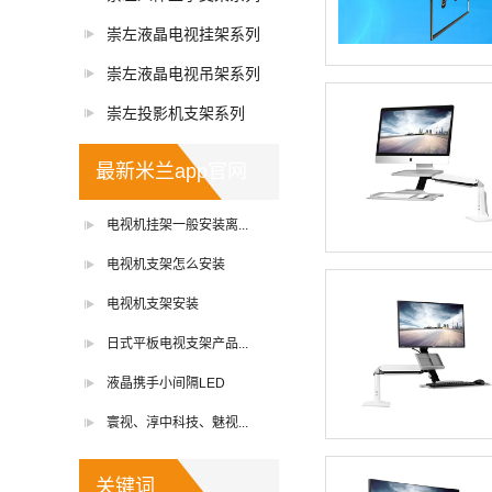
崇左液晶电视挂架系列
崇左液晶电视吊架系列
崇左投影机支架系列
最新米兰app官网
电视机挂架一般安装离...
电视机支架怎么安装
电视机支架安装
日式平板电视支架产品...
液晶携手小间隔LED
寰视、淳中科技、魅视...
关键词