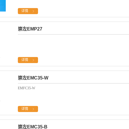
详情
崇左EMP27
详情
崇左EMC35-W
EMFC35-W
详情
崇左EMC35-B