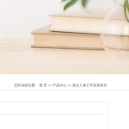
您的当前位置：
首 页
>>
产品中心
>>
崇左人体工学支架系列