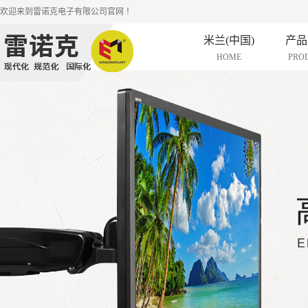
欢迎来到雷诺克电子有限公司官网 ！
米兰(中国)
产品
HOME
PRO
液晶电视
人体工学
液晶电视
液晶电视
投影机